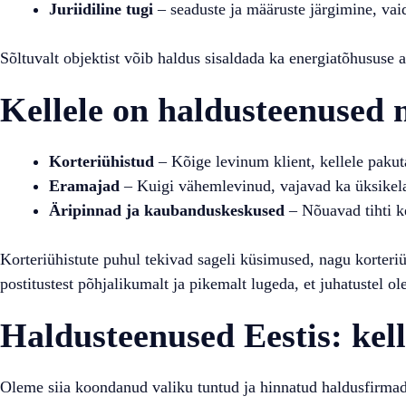
Juriidiline tugi
– seaduste ja määruste järgimine, vai
Sõltuvalt objektist võib haldus sisaldada ka energiatõhususe a
Kellele on haldusteenused
Korteriühistud
– Kõige levinum klient, kellele pakut
Eramajad
– Kuigi vähemlevinud, vajavad ka üksikelam
Äripinnad ja kaubanduskeskused
– Nõuavad tihti ke
Korteriühistute puhul tekivad sageli küsimused, nagu korteriü
postitustest põhjalikumalt ja pikemalt lugeda, et juhatustel o
Haldusteenused Eestis: kel
Oleme siia koondanud valiku tuntud ja hinnatud haldusfirmade