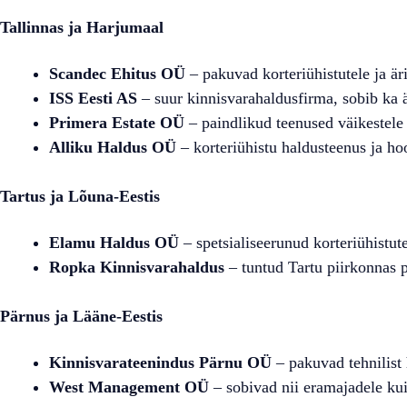
Tallinnas ja Harjumaal
Scandec Ehitus OÜ
– pakuvad korteriühistutele ja ärih
ISS Eesti AS
– suur kinnisvarahaldusfirma, sobib ka 
Primera Estate OÜ
– paindlikud teenused väikestele
Alliku Haldus OÜ
– korteriühistu haldusteenus ja ho
Tartus ja Lõuna-Eestis
Elamu Haldus OÜ
– spetsialiseerunud korteriühistut
Ropka Kinnisvarahaldus
– tuntud Tartu piirkonnas 
Pärnus ja Lääne-Eestis
Kinnisvarateenindus Pärnu OÜ
– pakuvad tehnilist 
West Management OÜ
– sobivad nii eramajadele kui 