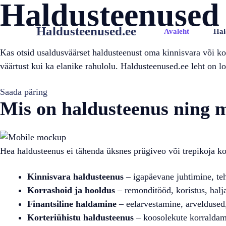
Haldusteenused
Skip
to
Haldusteenused.ee
Avaleht
Hal
content
Kas otsid usaldusväärset haldusteenust oma kinnisvara või ko
väärtust kui ka elanike rahulolu. Haldusteenused.ee leht on lo
Saada päring
Mis on haldusteenus ning 
Hea haldusteenus ei tähenda üksnes prügiveo või trepikoja ko
Kinnisvara haldusteenus
– igapäevane juhtimine, teh
Korrashoid ja hooldus
– remonditööd, koristus, halj
Finantsiline haldamine
– eelarvestamine, arveldused
Korteriühistu haldusteenus
– koosolekute korraldam