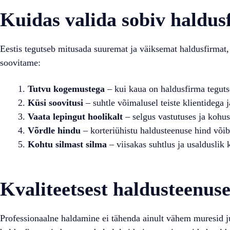
Kuidas valida sobiv haldus
Eestis tegutseb mitusada suuremat ja väiksemat haldusfirmat, 
soovitame:
Tutvu kogemustega
– kui kaua on haldusfirma teguts
Küsi soovitusi
– suhtle võimalusel teiste klientidega 
Vaata lepingut hoolikalt
– selgus vastutuses ja kohus
Võrdle hindu
– korteriühistu haldusteenuse hind võib
Kohtu silmast silma
– viisakas suhtlus ja usalduslik
Kvaliteetsest haldusteenuse
Professionaalne haldamine ei tähenda ainult vähem muresid ju