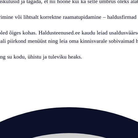
kulusid ja tagada, et nii hoone kui ka selle ümbrus oleks alat
mine või lihtsalt korrektne raamatupidamine – haldusfirmad o
oled õiges kohas. Haldusteenused.ee kaudu leiad usaldusväärsed
vali piirkond menüüst ning leia oma kinnisvarale sobivaimad 
g su kodu, ühistu ja tuleviku heaks.