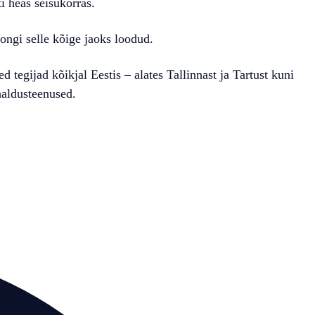
i heas seisukorras.
ngi selle kõige jaoks loodud.
 tegijad kõikjal Eestis – alates Tallinnast ja Tartust kuni
haldusteenused.