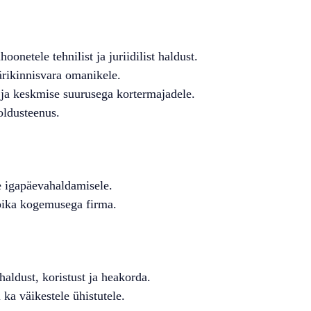
oonetele tehnilist ja juriidilist haldust.
ärikinnisvara omanikele.
 ja keskmise suurusega kortermajadele.
oldusteenus.
e igapäevahaldamisele.
pika kogemusega firma.
haldust, koristust ja heakorda.
ka väikestele ühistutele.