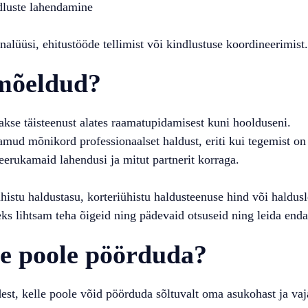
dluste lahendamine
nalüüsi, ehitustööde tellimist või kindlustuse koordineerimist.
 mõeldud?
akse täisteenust alates raamatupidamisest kuni hoolduseni.
ud mõnikord professionaalset haldust, eriti kui tegemist on 
erukamaid lahendusi ja mitut partnerit korraga.
histu haldustasu, korteriühistu haldusteenuse hind või haldus
leks lihtsam teha õigeid ning pädevaid otsuseid ning leida end
le poole pöörduda?
st, kelle poole võid pöörduda sõltuvalt oma asukohast ja vaj