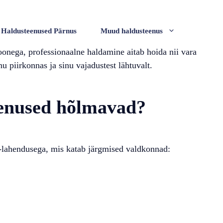
Haldusteenused Pärnus
Muud haldusteenus
oonega, professionaalne haldamine aitab hoida nii vara
nu piirkonnas ja sinu vajadustest lähtuvalt.
eenused hõlmavad?
s-lahendusega, mis katab järgmised valdkonnad: