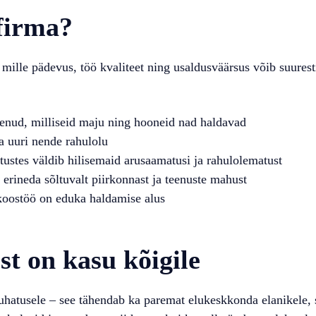
firma?
mille pädevus, töö kvaliteet ning usaldusväärsus võib suurest
enud, milliseid maju ning hooneid nad haldavad
ja uuri nende rahulolu
tustes väldib hilisemaid arusaamatusi ja rahulolematust
 erineda sõltuvalt piirkonnast ja teenuste mahust
 koostöö on eduka haldamise alus
st on kasu kõigile
hatusele – see tähendab ka paremat elukeskkonda elanikele, s