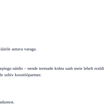
üürile antava varaga.
lepingu näidis – nende teemade kohta saab meie lehelt eraldi
ale sobiv koostööpartner.
adustest.