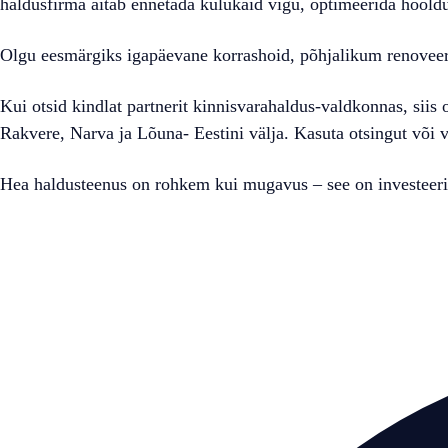
haldusfirma aitab ennetada kulukaid vigu, optimeerida hooldus
Olgu eesmärgiks igapäevane korrashoid, põhjalikum renoveeri
Kui otsid kindlat partnerit kinnisvarahaldus-valdkonnas, siis 
Rakvere, Narva ja Lõuna- Eestini välja. Kasuta otsingut või 
Hea haldusteenus on rohkem kui mugavus – see on investeerin