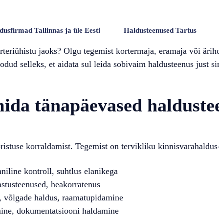
dusfirmad Tallinnas ja üle Eesti
Haldusteenused Tartus
rteriühistu jaoks? Olgu tegemist kortermaja, eramaja või ärih
odud selleks, et aidata sul leida sobivaim haldusteenus just si
mida tänapäevased haldust
ristuse korraldamist. Tegemist on tervikliku kinnisvarahaldu
niline kontroll, suhtlus elanikega
astusteenused, heakorratenus
, võlgade haldus, raamatupidamine
ine, dokumentatsiooni haldamine